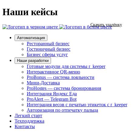
Наши кейсы
Скачать удалёнку
Автоматизация
Ресторанный бизнес
Гостиничный бизнес
Бизнес сферы услуг
Наши разработки
Готовые модули для системы r_keeper
Интерактивное QR-меню
ProBonus — система лояльности
Мини-Доставка
ProHostes — система бронирования
Интеграция Яндекс Еда
ProAlert — Telegram Bot
Интеграция весов с печатью этикеток с r_keeper
Авторизация по отпечатку пальца
Легкий старт
Техподдержка
Контакты